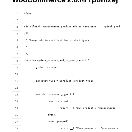
<?php
add_filter( 'woocommerce_product_add_to_cart_text' , 'wpdesk_product_add_
/**
 * Change add to cart text for product types
 *
 */
function wpdesk_product_add_to_cart_text() {
	global $product;
	$product_type = $product->product_type;
	switch ( $product_type ) {
		case 'external':
			return __( 'Buy product', 'woocommerce' );
		break;
		case 'grouped':
			return __( 'View products', 'woocommerce' );