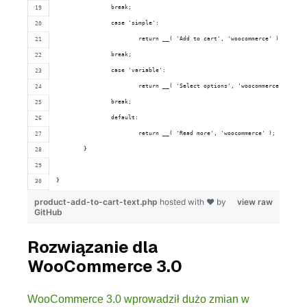
		break;
		case 'simple':
			return __( 'Add to cart', 'woocommerce' );
		break;
		case 'variable':
			return __( 'Select options', 'woocommerce' );
		break;
		default:
			return __( 'Read more', 'woocommerce' );
	}
}
product-add-to-cart-text.php
hosted with ❤ by
view raw
GitHub
Rozwiązanie dla
WooCommerce 3.0
WooCommerce 3.0 wprowadził dużo zmian w