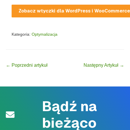
Zobacz wtyczki dla WordPress i WooCommerc
Kategoria:
Optymalizacja
Post Navigation
← Poprzedni artykuł
Następny Artykuł →
Bądź na
bieżąco