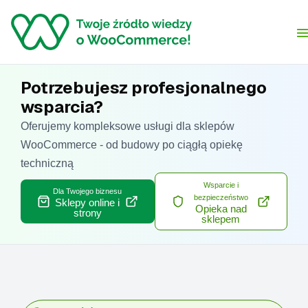
Skip to content
Potrzebujesz profesjonalnego
wsparcia?
Oferujemy kompleksowe usługi dla sklepów
WooCommerce - od budowy po ciągłą opiekę
techniczną
Wsparcie i
Dla Twojego biznesu
bezpieczeństwo
Sklepy online i
Opieka nad
strony
sklepem