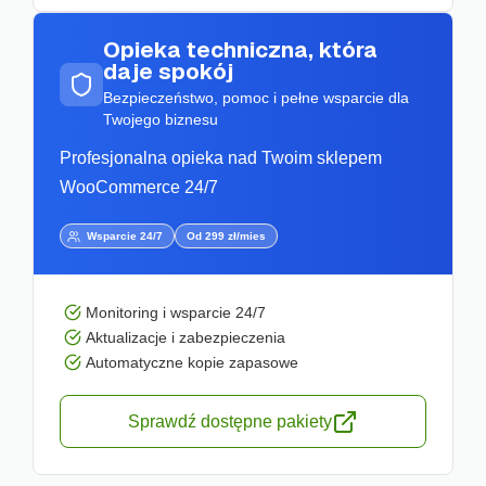
Opieka techniczna, która
daje spokój
Bezpieczeństwo, pomoc i pełne wsparcie dla
Twojego biznesu
Profesjonalna opieka nad Twoim sklepem
WooCommerce 24/7
Wsparcie 24/7
Od 299 zł/mies
Monitoring i wsparcie 24/7
Aktualizacje i zabezpieczenia
Automatyczne kopie zapasowe
Sprawdź dostępne pakiety