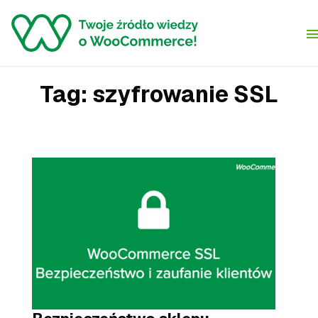
Skip to content
Tag:
szyfrowanie SSL
Bezpieczeństwo sklepu WooCommerce – certyfikat SSL