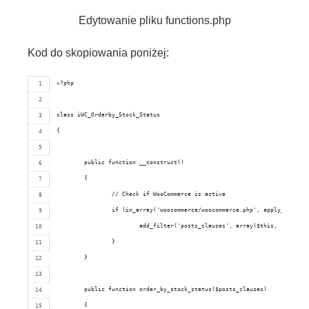
Edytowanie pliku functions.php
Kod do skopiowania poniżej:
<?php
class iWC_Orderby_Stock_Status
{
	public function __construct()
	{
		// Check if WooCommerce is active
		if (in_array('woocommerce/woocommerce.php', apply_filter
			add_filter('posts_clauses', array($this, 'order_
		}
	}
	public function order_by_stock_status($posts_clauses)
	{