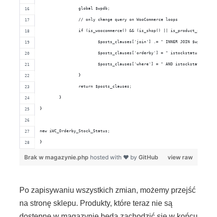
		global $wpdb;
		// only change query on WooCommerce loops
		if (is_woocommerce() && (is_shop() || is_product_categor
			$posts_clauses['join'] .= " INNER JOIN $wpdb->p
			$posts_clauses['orderby'] = " istockstatus.meta
			$posts_clauses['where'] = " AND istockstatus.me
		}
		return $posts_clauses;
	}
}
new iWC_Orderby_Stock_Status;
}
Brak w magazynie.php
hosted with ❤ by
GitHub
view raw
Po zapisywaniu wszystkich zmian, możemy przejść
na stronę sklepu. Produkty, które teraz nie są
dostępne w magazynie będą zachodzić się w końcu