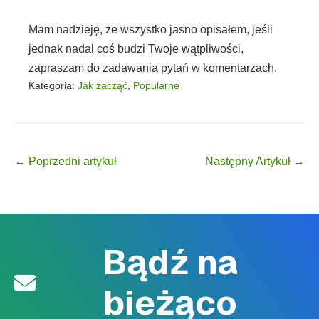
Mam nadzieję, że wszystko jasno opisałem, jeśli
jednak nadal coś budzi Twoje wątpliwości,
zapraszam do zadawania pytań w komentarzach.
Kategoria:
Jak zacząć
,
Popularne
Post Navigation
← Poprzedni artykuł
Następny Artykuł →
Bądź na
bieżąco