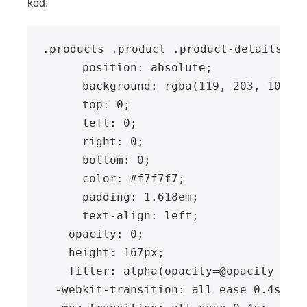
kod:
.products .product .product-details {

      position: absolute;

      background: rgba(119, 203, 109, 0
      top: 0;

      left: 0;

      right: 0;

      bottom: 0;

      color: #f7f7f7;

      padding: 1.618em;

      text-align: left;

    opacity: 0;

    height: 167px;

    filter: alpha(opacity=@opacity * 10
  -webkit-transition: all ease 0.4s;
