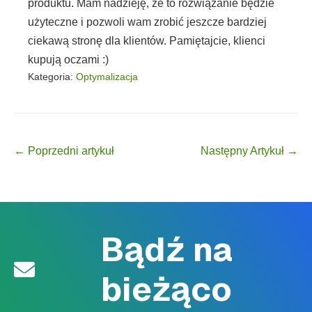
produktu. Mam nadzieję, że to rozwiązanie będzie
użyteczne i pozwoli wam zrobić jeszcze bardziej
ciekawą stronę dla klientów. Pamiętajcie, klienci
kupują oczami :)
Kategoria:
Optymalizacja
Post Navigation
← Poprzedni artykuł
Następny Artykuł →
Bądź na
bieżąco