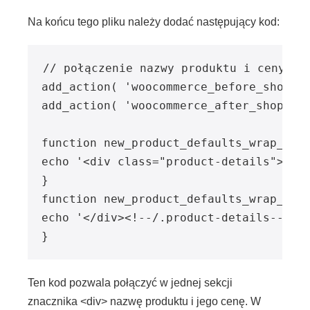
Na końcu tego pliku należy dodać następujący kod:
// połączenie nazwy produktu i ceny w j
add_action( 'woocommerce_before_shop_lo
add_action( 'woocommerce_after_shop_loo
function new_product_defaults_wrap_open
echo '<div class="product-details">';

}

function new_product_defaults_wrap_clos
echo '</div><!--/.product-details-->';

}
Ten kod pozwala połączyć w jednej sekcji
znacznika <div> nazwę produktu i jego cenę. W