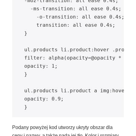
  -moz-transition: all ease 0.4s;

    -ms-transition: all ease 0.4s;

      -o-transition: all ease 0.4s;

      transition: all ease 0.4s;

  }

  ul.products li.product:hover .product
  filter: alpha(opacity=@opacity * 100)
  opacity: 1;

  }

  ul.products li.product a img:hover {

  opacity: 0.9;

  }
Podany powyżej kod utworzy ukryty obszar dla
ceny i nazwy, a także nada jej tło. Kolor i rozmiary