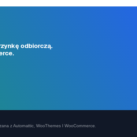
rzynkę odbiorczą.
erce.
iązana z Automattic, WooThemes I WooCommerce.