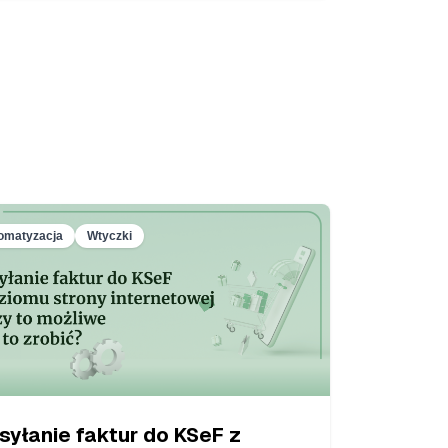
omatyzacja
Wtyczki
syłanie faktur do KSeF z