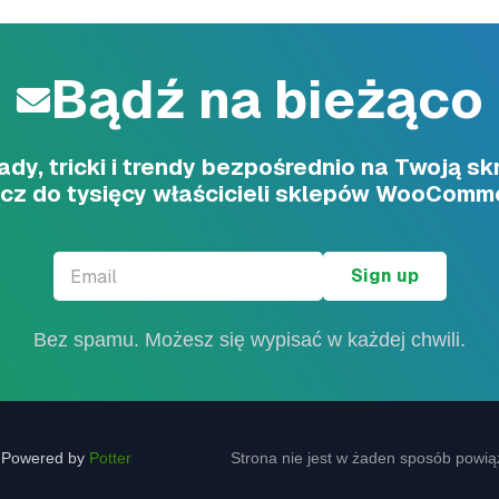
Bądź na bieżąco
dy, tricki i trendy bezpośrednio na Twoją sk
cz do tysięcy właścicieli sklepów WooComm
Email
*
Bez spamu. Możesz się wypisać w każdej chwili.
| Powered by
Potter
Strona nie jest w żaden sposób pow