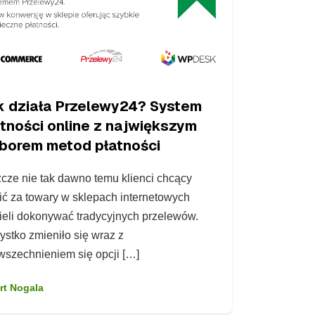
k działa Przelewy24? System
atności online z największym
borem metod płatności
cze nie tak dawno temu klienci chcący
ić za towary w sklepach internetowych
eli dokonywać tradycyjnych przelewów.
stko zmieniło się wraz z
szechnieniem się opcji […]
rt Nogala