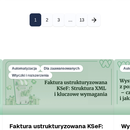
1
2
3
…
13
Automatyzacja
Dla zaawansowanych
Aut
Wtyczki i rozszerzenia
Faktura ustrukturyzowana KSeF:
Wy