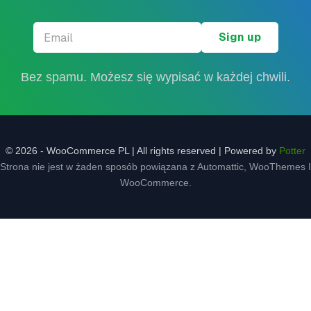
Email
*
Bez spamu. Możesz się wypisać w każdej chwili.
© 2026 - WooCommerce PL | All rights reserved | Powered by
Potter
Strona nie jest w żaden sposób powiązana z Automattic, WooThemes I
WooCommerce.