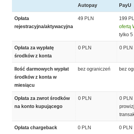
Autopay
PayU
Opłata
49 PLN
199 PL
rejestracyjna/aktywacyjna
ofertą
tylko 
Opłata za wypłatę
0 PLN
0 PLN
środków z konta
Ilość darmowych wypłat
bez ograniczeń
bez og
środków z konta w
miesiącu
Opłata za zwrot środków
0 PLN
0 PLN 
na konto kupującego
prowizj
transa
Opłata chargeback
0 PLN
0 PLN