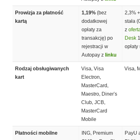
Prowizja za płatność
1,19%
(bez
2,3% +
kartą
dodatkowej
stała (
opłaty za
z
ofer
transakcję) po
Desk
1
rejestracji w
opłaty 
Autopay z
linku
Rodzaj obsługiwanych
Visa, Visa
Visa, 
kart
Electron,
MasterCard,
Maestro, Diner's
Club, JCB,
MasterCard
Mobile
Płatności mobilne
ING, Premium
PayU a