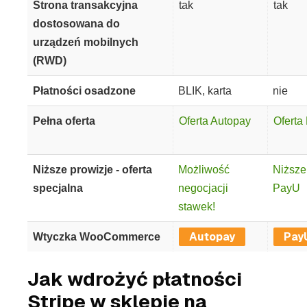
Strona transakcyjna
tak
tak
dostosowana do
urządzeń mobilnych
(RWD)
Płatności osadzone
BLIK, karta
nie
Pełna oferta
Oferta Autopay
Oferta
Niższe prowizje - oferta
Możliwość
Niższe
specjalna
negocjacji
PayU
stawek!
Autopay
Pay
Wtyczka WooCommerce
Jak wdrożyć płatności
Stripe w sklepie na