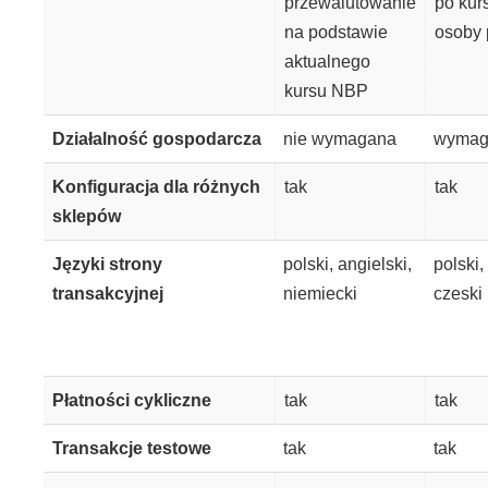
przewalutowanie
po kur
na podstawie
osoby 
aktualnego
kursu NBP
Działalność gospodarcza
nie wymagana
wymag
Konfiguracja dla różnych
tak
tak
sklepów
Języki strony
polski, angielski,
polski,
transakcyjnej
niemiecki
czeski
Płatności cykliczne
tak
tak
Transakcje testowe
tak
tak