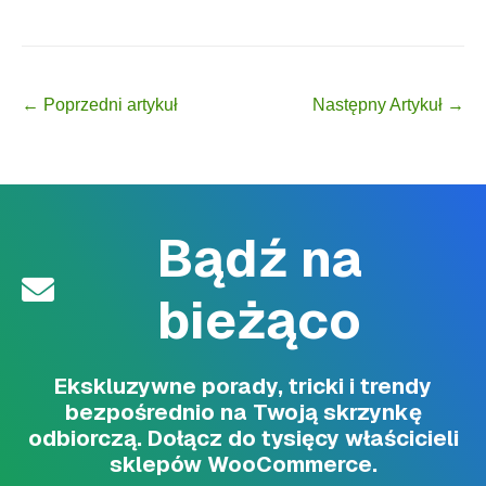
Post Navigation
← Poprzedni artykuł
Następny Artykuł →
Bądź na
bieżąco
Ekskluzywne porady, tricki i trendy
bezpośrednio na Twoją skrzynkę
odbiorczą. Dołącz do tysięcy właścicieli
sklepów WooCommerce.