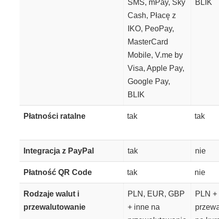
SMS, mPay, Sky
BLIK
Cash, Płacę z
IKO, PeoPay,
MasterCard
Mobile, V.me by
Visa, Apple Pay,
Google Pay,
BLIK
Płatności ratalne
tak
tak
Integracja z PayPal
tak
nie
Płatność QR Code
tak
nie
Rodzaje walut i
PLN, EUR, GBP
PLN +
przewalutowanie
+ inne na
przewa