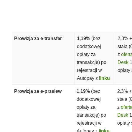
Prowizja za e-transfer
1,19%
(bez
2,3% +
dodatkowej
stała (
opłaty za
z
ofer
transakcję) po
Desk
1
rejestracji w
opłaty 
Autopay z
linku
Prowizja za e-przelew
1,19%
(bez
2,3% +
dodatkowej
stała (
opłaty za
z
ofer
transakcję) po
Desk
1
rejestracji w
opłaty 
Autopay z
linku