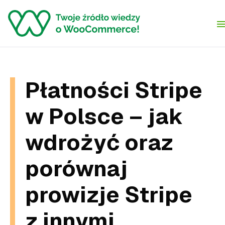
Skip to content
Płatności Stripe
w Polsce – jak
wdrożyć oraz
porównaj
prowizje Stripe
z innymi