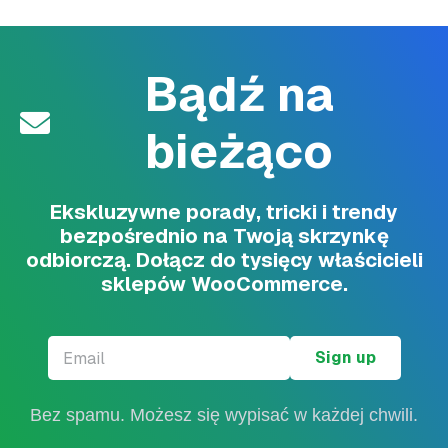
Bądź na
bieżąco
Ekskluzywne porady, tricki i trendy
bezpośrednio na Twoją skrzynkę
odbiorczą. Dołącz do tysięcy właścicieli
sklepów WooCommerce.
Email
*
Bez spamu. Możesz się wypisać w każdej chwili.