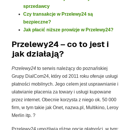
sprzedawcy
Czy transakcje w Przelewy24 są
bezpieczne?
Jak płacić niższe prowizje w Przelewy24?
Przelewy24 – co to jest i
jak działają?
Przelewy24
to serwis należący do poznańskiej
Grupy DialCom24, który od 2011 roku oferuje usługi
płatności mobilnych. Jego celem jest usprawnianie i
ułatwianie płacenia za towary i usługi kupowane
przez internet. Obecnie korzysta z niego ok. 50 000
firm, w tym takie jak Onet, nazwa.pl, Multikino, Leroy
Merlin itp. ?
Przelewy24 umożliwia różne opcje płatności, w tym: