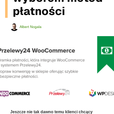
płatności
Albert Nogala
Jeszcze nie tak dawno temu klienci chcący