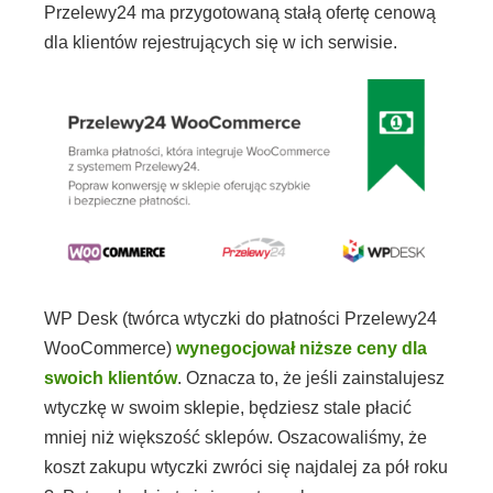
Przelewy24 ma przygotowaną stałą ofertę cenową
dla klientów rejestrujących się w ich serwisie.
WP Desk (twórca wtyczki do płatności Przelewy24
WooCommerce)
wynegocjował niższe ceny dla
swoich klientów
. Oznacza to, że jeśli zainstalujesz
wtyczkę w swoim sklepie, będziesz stale płacić
mniej niż większość sklepów. Oszacowaliśmy, że
koszt zakupu wtyczki zwróci się najdalej za pół roku