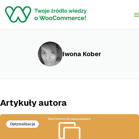
Skip to content
Iwona Kober
Artykuły autora
Optymalizacja